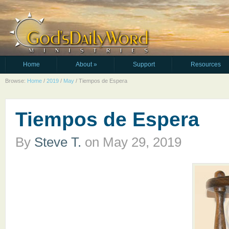
Home
About
»
Support
Resources
Browse:
Home
/
2019
/
May
/
Tiempos de Espera
Tiempos de Espera
By
Steve T.
on
May 29, 2019