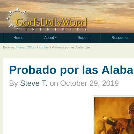
Home
About
»
Support
Resources
Browse:
Home
/
2019
/
October
/
Probado por las Alabanzas
Probado por las Alab
By
Steve T.
on
October 29, 2019