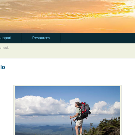
Support
Resources
gamoslo
lo