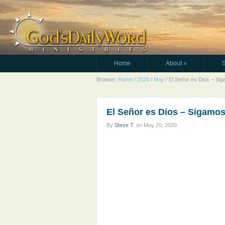
Home
About
»
Browse:
Home
/
2020
/
May
/
El Señor es Dios – Si
El Señor es Dios – Sigamos
By
Steve T.
on
May 20, 2020