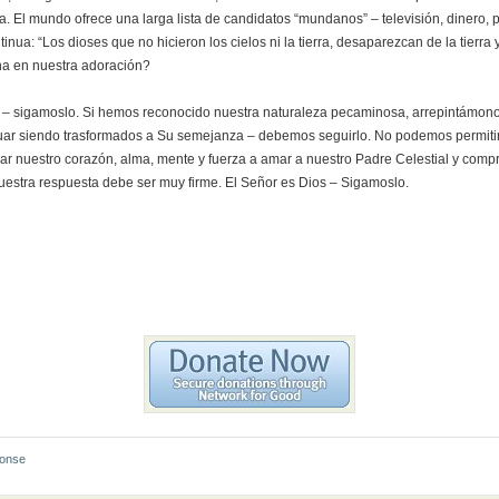
 El mundo ofrece una larga lista de candidatos “mundanos” – televisión, dinero, p
tinua: “Los dioses que no hicieron los cielos ni la tierra, desaparezcan de la tierra
na en nuestra adoración?
ios – sigamoslo. Si hemos reconocido nuestra naturaleza pecaminosa, arrepintámon
ar siendo trasformados a Su semejanza – debemos seguirlo. No podemos permitir 
r nuestro corazón, alma, mente y fuerza a amar a nuestro Padre Celestial y comp
uestra respuesta debe ser muy firme. El Señor es Dios – Sigamoslo.
ponse