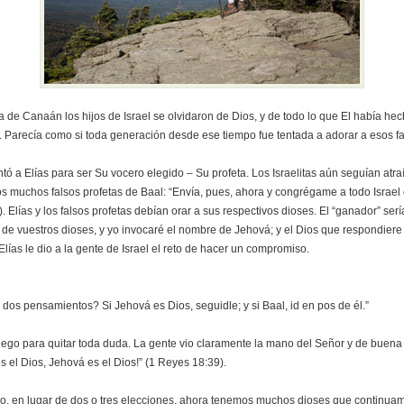
da de Canaán los hijos de Israel se olvidaron de Dios, y de todo lo que El había he
a. Parecía como si toda generación desde ese tiempo fue tentada a adorar a esos fa
ó a Elías para ser Su vocero elegido – Su profeta. Los Israelitas aún seguían atraí
los muchos falsos profetas de Baal: “Envía, pues, ahora y congrégame a todo Israel
 Elías y los falsos profetas debían orar a sus respectivos dioses. El “ganador” ser
 de vuestros dioses, y yo invocaré el nombre de Jehová; y el Dios que respondiere
lías le dio a la gente de Israel el reto de hacer un compromiso.
dos pensamientos? Si Jehová es Dios, seguidle; y si Baal, id en pos de él.”
 fuego para quitar toda duda. La gente vio claramente la mano del Señor y de buena
es el Dios, Jehová es el Dios!” (1 Reyes 18:39).
o, en lugar de dos o tres elecciones, ahora tenemos muchos dioses que continua