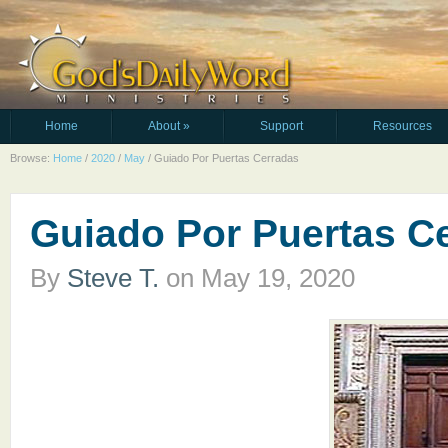
Home
About
»
Support
Resources
Browse:
Home
/
2020
/
May
/
Guiado Por Puertas Cerradas
Guiado Por Puertas C
By
Steve T.
on
May 19, 2020